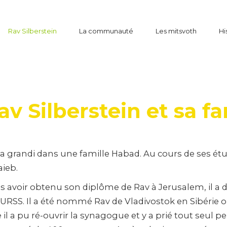
Rav Silberstein
La communauté
Les mitsvoth
Hi
av Silberstein et sa fa
Il a grandi dans une famille Habad. Au cours de ses ét
ieb.
s avoir obtenu son diplôme de Rav à Jerusalem, il a d
nne URSS. Il a été nommé Rav de Vladivostok en Sibérie 
e il a pu ré-ouvrir la synagogue et y a prié tout seul p