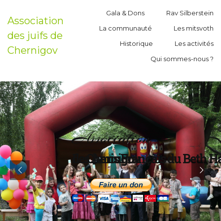
Gala & Dons
Rav Silberstein
Association
La communauté
Les mitsvoth
des juifs de
Historique
Les activités
Chernigov
Qui sommes-nous ?
Association
Les Amis Français du Beth H
de Chernigov