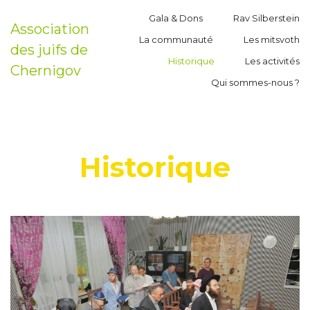
Gala & Dons
Rav Silberstein
Association
La communauté
Les mitsvoth
des juifs de
Historique
Les activités
Chernigov
Qui sommes-nous ?
Historique